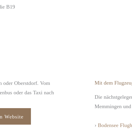
die B19
Mit dem Flugzeu
n oder Oberstdorf. Vom
enbus oder das Taxi nach
Die nächstgelege
Memmingen und F
n Website
›
Bodensee Flugh