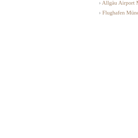
›
Allgäu Airpor
›
Flughafen Mün