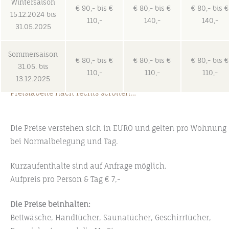
Wintersaison
€ 90,- bis €
€ 80,- bis €
€ 80,- bis €
15.12.2024 bis
110,-
140,-
140,-
31.05.2025
Sommersaison
€ 80,- bis €
€ 80,- bis €
€ 80,- bis €
31.05. bis
110,-
110,-
110,-
13.12.2025
Preistabelle nach rechts scrollen…
Die Preise verstehen sich in
EURO
und gelten pro Wohnung
bei Normalbelegung und Tag.
Kurzaufenthalte sind auf Anfrage möglich.
Aufpreis pro Person & Tag
€
7,-
Die Preise beinhalten:
Bettwäsche, Handtücher, Saunatücher, Geschirrtücher,