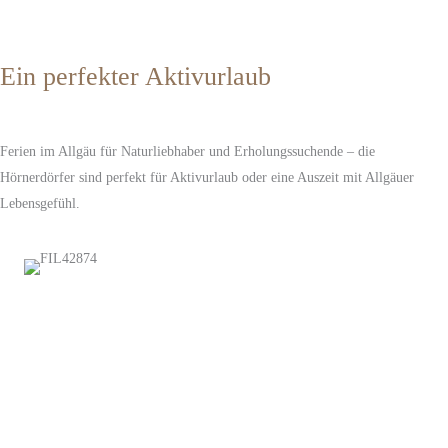
Inhalt entsperren
Erforderlichen Service akzeptieren und Inhalte
Ein perfekter Aktivurlaub
entsperren
Ferien im Allgäu für Naturliebhaber und Erholungssuchende – die
Hörnerdörfer sind perfekt für Aktivurlaub oder eine Auszeit mit Allgäuer
Lebensgefühl.
Jetzt gern wieder zurück zur...