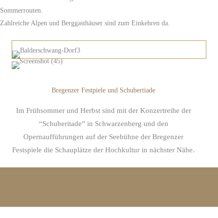
Sommerrouten.
Zahlreiche Alpen und Berggasthäuser sind zum Einkehren da.
Bregenzer Festpiele und Schubertiade
Im Frühsommer und Herbst sind mit der Konzertreihe der
“Schuberitade” in Schwarzenberg und den
Opernaufführungen auf der Seebühne der Bregenzer
Festspiele die Schauplätze der Hochkultur in nächster Nähe.
Sie sehen gerade einen Platzhalterinhalt von
YouTube
.
Um auf den eigentlichen Inhalt zuzugreifen, klicken Sie
auf die Schaltfläche unten. Bitte beachten Sie, dass
dabei Daten an Drittanbieter weitergegeben werden.
Mehr Informationen